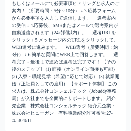
もしくはメールにて必要事項ヒアリングと求人のご
案内！（所要時間：5分～10分） ↓ 3.応募フォーム
から必要事項を入力して送信します。 選考案内
の受信 ↓ 4.応募後、SMSまたはメールで選考案内が
自動送信されます（24時間以内）。 選考URLを
クリック ↓ 5.メッセージ内のURLをクリックして、
WEB選考に進みます。 WEB選考（所要時間：約
3分） ↓ 6.簡単な質問にWEB上で回答します。 選
考完了 ↓ 最後まで進めば選考は完了です！ 【その
後のステップ】 (1) 面接（オンライン面接も可能）
(2) 入寮・職場見学（希望に応じて対応） (3) 就業開
始（正社員としての雇用） 【サポート体制】 この
求人は、株式会社コンシェルテック（Jobuddy事務
局）が入社までを全面的にサポートします。 紹介
先企業：株式会社コンシェルテック 紹介元企業：
株式会社ヒューガン 有料職業紹介許可番号:27-
ユ-304611