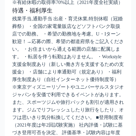
※有給休暇の取得率70%以上（2021年度全社実績）
待遇・福利厚生
残業手当,通勤手当 出産・育児休業,特別休暇（冠婚
葬祭） ・全国の家電量販店などソフトバンク取扱
店での勤務。 ・希望の勤務地を考慮。U・Iターン
歓迎！→応募の際、希望の都道府県をご記入くださ
い。 ・お住まいから通える範囲の店舗に配属しま
す。 ・転居を伴う転勤はありません。 ・Workstyle
支援金制度あり（新しい働き方を支援するための支
援金） ・店舗により車通勤可（規定あり） ・福利
厚生制度あり（自社インターネット優待制度等）
※東京ディズニーリゾートやユニバーサルスタジオ
ジャパンを安価で利用できるイベントがあります。
また、スポーツジムや旅行パックも割引が適用され
ます。ジムでリフレッシュしたり旅行をしたり、オ
フは思いきり気分転換してください。 ■登用制度有
（2021年度は年2回試験実施） 社内評価・試験に基
づき登用可否を決定、 評価基準・試験内容は年度