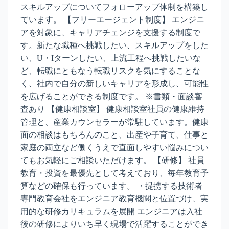
スキルアップについてフォローアップ体制を構築し
ています。 【フリーエージェント制度】 エンジニ
アを対象に、キャリアチェンジを支援する制度で
す。新たな職種へ挑戦したい、スキルアップをした
い、U・Iターンしたい、上流工程へ挑戦したいな
ど、転職にともなう転職リスクを気にすることな
く、社内で自分の新しいキャリアを形成し、可能性
を広げることができる制度です。 ※書類・面談審
査あり 【健康相談室】 健康相談室社員の健康維持
管理と、産業カウンセラーが常駐しています。健康
面の相談はもちろんのこと、出産や子育て、仕事と
家庭の両立など働くうえで直面しやすい悩みについ
てもお気軽にご相談いただけます。 【研修】 社員
教育・投資を最優先として考えており、毎年教育予
算などの確保も行っています。 ・提携する技術者
専門教育会社をエンジニア教育機関と位置づけ、実
用的な研修カリキュラムを展開 エンジニアは入社
後の研修によりいち早く現場で活躍することができ