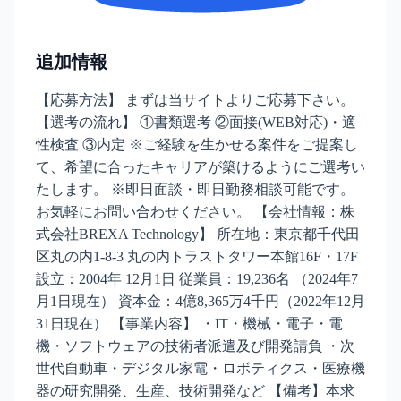
追加情報
【応募方法】 まずは当サイトよりご応募下さい。
【選考の流れ】 ①書類選考 ②面接(WEB対応)・適
性検査 ③内定 ※ご経験を生かせる案件をご提案し
て、希望に合ったキャリアが築けるようにご選考い
たします。 ※即日面談・即日勤務相談可能です。
お気軽にお問い合わせください。 【会社情報：株
式会社BREXA Technology】 所在地：東京都千代田
区丸の内1-8-3 丸の内トラストタワー本館16F・17F
設立：2004年 12月1日 従業員：19,236名 （2024年7
月1日現在） 資本金：4億8,365万4千円（2022年12月
31日現在） 【事業内容】 ・IT・機械・電子・電
機・ソフトウェアの技術者派遣及び開発請負 ・次
世代自動車・デジタル家電・ロボティクス・医療機
器の研究開発、生産、技術開発など 【備考】本求