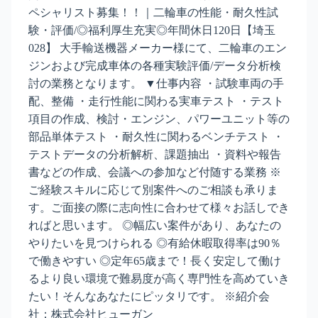
ペシャリスト募集！！｜二輪車の性能・耐久性試
験・評価/◎福利厚生充実◎年間休日120日【埼玉
028】 大手輸送機器メーカー様にて、二輪車のエン
ジンおよび完成車体の各種実験評価/データ分析検
討の業務となります。 ▼仕事内容 ・試験車両の手
配、整備 ・走行性能に関わる実車テスト ・テスト
項目の作成、検討・エンジン、パワーユニット等の
部品単体テスト ・耐久性に関わるベンチテスト ・
テストデータの分析解析、課題抽出 ・資料や報告
書などの作成、会議への参加など付随する業務 ※
ご経験スキルに応じて別案件へのご相談も承りま
す。ご面接の際に志向性に合わせて様々お話しでき
ればと思います。 ◎幅広い案件があり、あなたの
やりたいを見つけられる ◎有給休暇取得率は90％
で働きやすい ◎定年65歳まで！長く安定して働け
るより良い環境で難易度が高く専門性を高めていき
たい！そんなあなたにピッタリです。 ※紹介会
社：株式会社ヒューガン