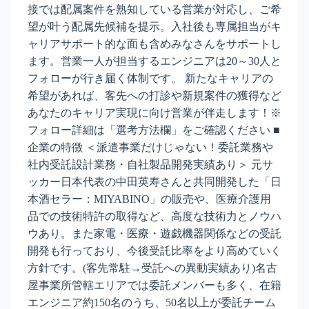
接では配属案件を熟知している営業が対応し、ご希
望が叶う配属先候補を提示。入社後も専属担当がキ
ャリアサポート的な面も含めみなさんをサポートし
ます。営業一人が担当するエンジニアは20～30人と
フォローが行き届く体制です。 新たなキャリアの
希望があれば、客先への打診や新規案件の獲得など
あなたのキャリア実現に向け営業が伴走します！※
フォロー詳細は「選考方法欄」をご確認ください ■
企業の特徴 ＜派遣事業だけじゃない！委託業務や
社内受託設計業務・自社製品開発実績あり＞ 元サ
ッカー日本代表の中田英寿さんと共同開発した「日
本酒セラー：MIYABINO」の販売や、医療介護用
品での技術特許の取得など、高度な技術力とノウハ
ウあり。また家電・医療・遊戯機器関係などの受託
開発も行っており、今後受託比率をより高めていく
方針です。(客先常駐→受託への異動実績あり)名古
屋事業所管轄エリアでは委託メンバーも多く、在籍
エンジニア約150名のうち、50名以上が委託チーム