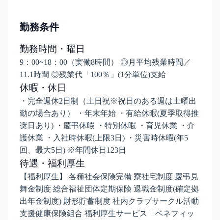
勤務条件
勤務時間・曜日
9：00~18：00（実働8時間） ◎月平均残業時間／
11.1時間 ◎残業代「100％」(1分単位)支給
休暇・休日
・完全週休2日制（土日祝※祝日のある週は土曜出
勤の場合あり） ・年末年始 ・有給休暇(夏季取得推
奨日あり) ・慶弔休暇 ・特別休暇 ・育児休業 ・介
護休業 ・入社時休暇(上限3日) ・災害時休暇(年5
回、最大5日) ※年間休日123日
待遇・福利厚生
【福利厚生】 各種社会保険完備 寮社宅制度 慶弔見
舞金制度 総合福祉団体定期保険 退職金制度(確定拠
出年金制度) 財形貯蓄制度 社内クラブサークル活動
支援健康保険組合 福利厚生サービス「ベネフィッ