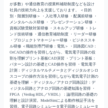
が多数）や通信教育の授業料補助制度などを設け
社員の技術力向上を支援しております。 ＜目的
別・階層別研修＞ ・入社導入研修 ・配属前研修 ・
メンタルヘルス研修 ・ プレゼンテーション研修 ・
資格試験受験対策研修 ・スキルアップ研修 ・トレ
ンド技術研修 ・通信教育補助制度 ・リーダー研修
・プロジェクトマネージャー研修 ・ビジネススキ
ル研修 ＜職能別専門研修：電気＞ ・回路図CAD：
OrCADの操作を習得しながら、電気電子回路の役
割を理解プリント基板CAD演習 ・プリント基板：
パターン設計の基礎とCAD操作を習得 ・電気電子
計測：ディジタルマルチメータとディジタルオシロ
スコープの操作方法を習得しながら電気電子計測の
基礎を理解 ・ディジタル／アナログ回路設計：デ
ィジタル回路とアナログ回路の基礎知識を習得 ・
FPGA（Verilog HDL／VHDL）：論理回路の基礎の
理解と設計演習。ModelSimによる動作検証手法を
習得。電子回路シミュレータ電子回路シミュレータ