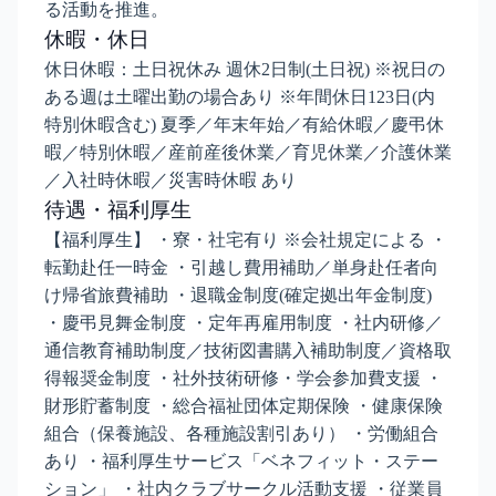
る活動を推進。
休暇・休日
休日休暇：土日祝休み 週休2日制(土日祝) ※祝日の
ある週は土曜出勤の場合あり ※年間休日123日(内
特別休暇含む) 夏季／年末年始／有給休暇／慶弔休
暇／特別休暇／産前産後休業／育児休業／介護休業
／入社時休暇／災害時休暇 あり
待遇・福利厚生
【福利厚生】 ・寮・社宅有り ※会社規定による ・
転勤赴任一時金 ・引越し費用補助／単身赴任者向
け帰省旅費補助 ・退職金制度(確定拠出年金制度)
・慶弔見舞金制度 ・定年再雇用制度 ・社内研修／
通信教育補助制度／技術図書購入補助制度／資格取
得報奨金制度 ・社外技術研修・学会参加費支援 ・
財形貯蓄制度 ・総合福祉団体定期保険 ・健康保険
組合（保養施設、各種施設割引あり） ・労働組合
あり ・福利厚生サービス「ベネフィット・ステー
ション」 ・社内クラブサークル活動支援 ・従業員