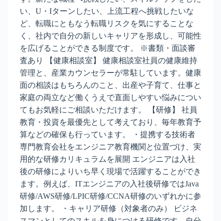
い、U・Iターンしたい、上流工程へ挑戦したいな
ど、転職にともなう転職リスクを気にすることな
く、社内で自分の新しいキャリアを形成し、可能性
を広げることができる制度です。 ※書類・面談審
査あり 【健康相談室】 健康相談室社員の健康維持
管理と、産業カウンセラーが常駐しています。健康
面の相談はもちろんのこと、出産や子育て、仕事と
家庭の両立など働くうえで直面しやすい悩みについ
てもお気軽にご相談いただけます。 【研修】 社員
教育・投資を最優先として考えており、毎年教育予
算などの確保も行っています。 ・提携する技術者
専門教育会社をエンジニア教育機関と位置づけ、実
用的な研修カリキュラムを展開 エンジニアは入社
後の研修によりいち早く現場で活躍することができ
ます。例えば、ITエンジニアの入社後研修ではJava
研修/AWS研修/LPIC研修/CCNA研修のいずれかに参
加します。 ・キャリア研修（対象者のみ） ビジネ
スマンとしてのスキルを身につける研修です。自分