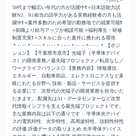
50代まで幅広い年代の方が活躍中❗ ⭐日本語能力試
験N2、N1相当の語学力がある実務経験者の方も活
躍中❗ ⭐案件多数のため希望の勤務地での就業可能❗
⭐前職より給与アップが相談可能 ⭐福利厚生・研修
制度充実❗ ⭐スキルに合った案件に携われる環境
＊‥‥＊‥‥＊‥‥＊‥‥＊‥‥＊‥‥＊ 【ポジ
ション】 【千葉県市原市】光端子（半導体デバイ
ス）の開発業務／最先端プロジェクト／転居なし／
ワークライフバランス◎ 【業務内容】 情報通信、
エネルギー、自動車部品、エレクトロニクスなど多
岐にわたる分野へ 技術・製品・サービスを提供す
る企業にて、次世代の光端子の開発業務を担当いた
だきます。 配属先はAI・データセンターなど次世
代情報インフラを支える最先端プロジェクトです。
主な業務内容は以下の通りです： 半導体光デバイ
スの電気特性、光学特性、高周波特性、信頼性特性
の評価 評価データの取りまとめ 光半導体デバイス