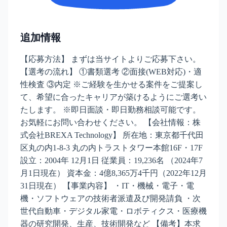
追加情報
【応募方法】 まずは当サイトよりご応募下さい。
【選考の流れ】 ①書類選考 ②面接(WEB対応)・適
性検査 ③内定 ※ご経験を生かせる案件をご提案し
て、希望に合ったキャリアが築けるようにご選考い
たします。 ※即日面談・即日勤務相談可能です。
お気軽にお問い合わせください。 【会社情報：株
式会社BREXA Technology】 所在地：東京都千代田
区丸の内1-8-3 丸の内トラストタワー本館16F・17F
設立：2004年 12月1日 従業員：19,236名 （2024年7
月1日現在） 資本金：4億8,365万4千円（2022年12月
31日現在） 【事業内容】 ・IT・機械・電子・電
機・ソフトウェアの技術者派遣及び開発請負 ・次
世代自動車・デジタル家電・ロボティクス・医療機
器の研究開発、生産、技術開発など 【備考】本求