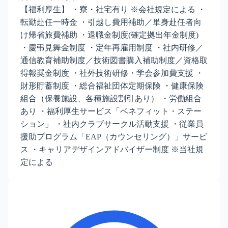
【福利厚生】 ・寮・社宅有り ※会社規定による ・
転勤赴任一時金 ・引越し費用補助／単身赴任者向
け帰省旅費補助 ・退職金制度(確定拠出年金制度)
・慶弔見舞金制度 ・定年再雇用制度 ・社内研修／
通信教育補助制度／技術図書購入補助制度／資格取
得報奨金制度 ・社外技術研修・学会参加費支援 ・
財形貯蓄制度 ・総合福祉団体定期保険 ・健康保険
組合（保養施設、各種施設割引あり） ・労働組合
あり ・福利厚生サービス「ベネフィット・ステー
ション」 ・社内クラブサークル活動支援 ・従業員
援助プログラム「EAP（カウンセリング）」サービ
ス ・キャリアデザインアドバイザー制度 ※当社規
定による