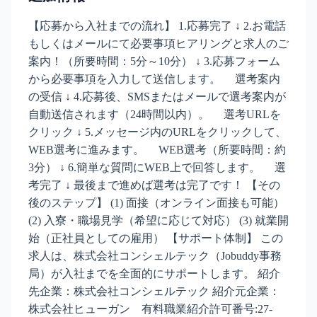
【応募から入社までの流れ】 1.応募完了 ↓ 2.お電話
もしくはメールにて必要事項ヒアリングと求人のご
案内！（所要時間：5分～10分） ↓ 3.応募フォーム
から必要事項を入力して送信します。 選考案内
の受信 ↓ 4.応募後、SMSまたはメールで選考案内が
自動送信されます（24時間以内）。 選考URLを
クリック ↓ 5.メッセージ内のURLをクリックして、
WEB選考に進みます。 WEB選考（所要時間：約
3分） ↓ 6.簡単な質問にWEB上で回答します。 選
考完了 ↓ 最後まで進めば選考は完了です！ 【その
後のステップ】 (1) 面接（オンライン面接も可能）
(2) 入寮・職場見学（希望に応じて対応） (3) 就業開
始（正社員としての雇用） 【サポート体制】 この
求人は、株式会社コンシェルテック（Jobuddy事務
局）が入社までを全面的にサポートします。 紹介
先企業：株式会社コンシェルテック 紹介元企業：
株式会社ヒューガン 有料職業紹介許可番号:27-