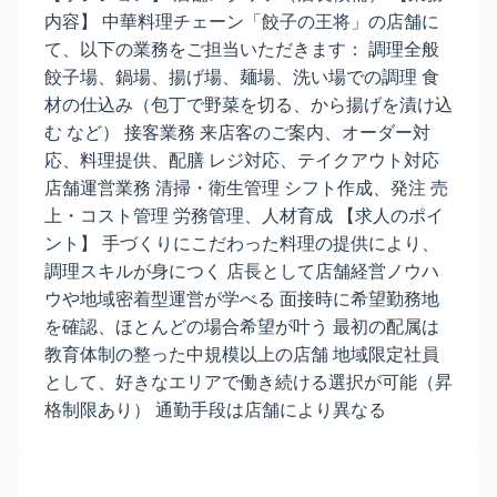
内容】 中華料理チェーン「餃子の王将」の店舗に
て、以下の業務をご担当いただきます： 調理全般
餃子場、鍋場、揚げ場、麺場、洗い場での調理 食
材の仕込み（包丁で野菜を切る、から揚げを漬け込
む など） 接客業務 来店客のご案内、オーダー対
応、料理提供、配膳 レジ対応、テイクアウト対応
店舗運営業務 清掃・衛生管理 シフト作成、発注 売
上・コスト管理 労務管理、人材育成 【求人のポイ
ント】 手づくりにこだわった料理の提供により、
調理スキルが身につく 店長として店舗経営ノウハ
ウや地域密着型運営が学べる 面接時に希望勤務地
を確認、ほとんどの場合希望が叶う 最初の配属は
教育体制の整った中規模以上の店舗 地域限定社員
として、好きなエリアで働き続ける選択が可能（昇
格制限あり） 通勤手段は店舗により異なる