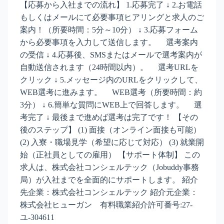
【応募から入社までの流れ】 1.応募完了 ↓ 2.お電話
もしくはメールにて必要事項ヒアリングと求人のご
案内！（所要時間：5分～10分） ↓ 3.応募フォーム
から必要事項を入力して送信します。 選考案内
の受信 ↓ 4.応募後、SMSまたはメールで選考案内が
自動送信されます（24時間以内）。 選考URLを
クリック ↓ 5.メッセージ内のURLをクリックして、
WEB選考に進みます。 WEB選考（所要時間：約
3分） ↓ 6.簡単な質問にWEB上で回答します。 選
考完了 ↓ 最後まで進めば選考は完了です！ 【その
後のステップ】 (1) 面接（オンライン面接も可能）
(2) 入寮・職場見学（希望に応じて対応） (3) 就業開
始（正社員としての雇用） 【サポート体制】 この
求人は、株式会社コンシェルテック（Jobuddy事務
局）が入社までを全面的にサポートします。 紹介
先企業：株式会社コンシェルテック 紹介元企業：
株式会社ヒューガン 有料職業紹介許可番号:27-
ユ-304611