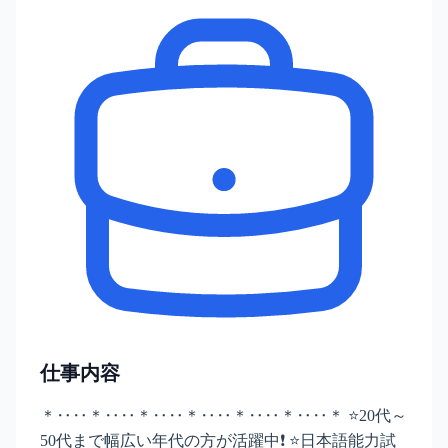
仕事内容
＊‥‥＊‥‥＊‥‥＊‥‥＊‥‥＊‥‥＊ ⭐20代～
50代まで幅広い年代の方が活躍中❗ ⭐日本語能力試