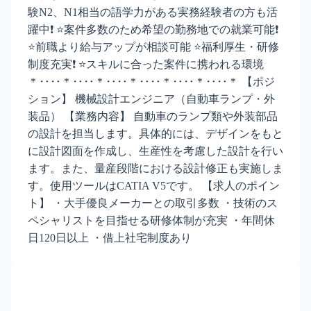
験N2、N1相当の語学力がある実務経験者の方も活
躍中❗ ⭐案件多数のため希望の勤務地での就業可能❗
⭐前職より給与アップが相談可能 ⭐福利厚生・研修
制度充実❗ ⭐スキルに合った案件に携われる環境
＊‥‥＊‥‥＊‥‥＊‥‥＊‥‥＊‥‥＊ 【ポジ
ション】 機械設計エンジニア（自動車ランプ・外
装品） 【業務内容】 自動車のランプ類や外装部品
の設計を担当します。具体的には、デザインをもと
に設計図面を作成し、生産性を考慮した設計を行い
ます。また、量産段階における設計修正も実施しま
す。使用ツールはCATIA V5です。 【求人のポイン
ト】 ・大手優良メーカーとの取引多数 ・技術のス
ペシャリストを目指せる研修体制が充実 ・年間休
日120日以上 ・借上社宅制度あり