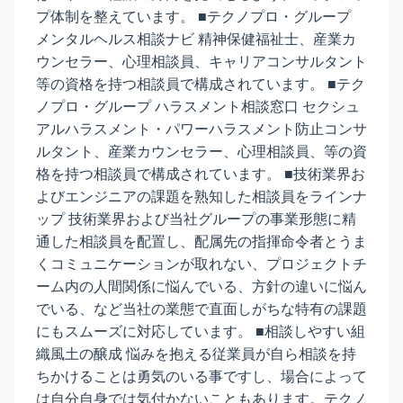
プ体制を整えています。 ■テクノプロ・グループ
メンタルヘルス相談ナビ 精神保健福祉士、産業カ
ウンセラー、心理相談員、キャリアコンサルタント
等の資格を持つ相談員で構成されています。 ■テク
ノプロ・グループ ハラスメント相談窓口 セクシュ
アルハラスメント・パワーハラスメント防止コンサ
ルタント、産業カウンセラー、心理相談員、等の資
格を持つ相談員で構成されています。 ■技術業界お
よびエンジニアの課題を熟知した相談員をラインナ
ップ 技術業界および当社グループの事業形態に精
通した相談員を配置し、配属先の指揮命令者とうま
くコミュニケーションが取れない、プロジェクトチ
ーム内の人間関係に悩んでいる、方針の違いに悩ん
でいる、など当社の業態で直面しがちな特有の課題
にもスムーズに対応しています。 ■相談しやすい組
織風土の醸成 悩みを抱える従業員が自ら相談を持
ちかけることは勇気のいる事ですし、場合によって
は自分自身では気付かないこともあります。テクノ