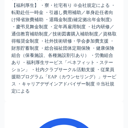
【福利厚生】 ・寮・社宅有り ※会社規定による ・
転勤赴任一時金 ・引越し費用補助／単身赴任者向
け帰省旅費補助 ・退職金制度(確定拠出年金制度)
・慶弔見舞金制度 ・定年再雇用制度 ・社内研修／
通信教育補助制度／技術図書購入補助制度／資格取
得報奨金制度 ・社外技術研修・学会参加費支援 ・
財形貯蓄制度 ・総合福祉団体定期保険 ・健康保険
組合（保養施設、各種施設割引あり） ・労働組合
あり ・福利厚生サービス「ベネフィット・ステー
ション」 ・社内クラブサークル活動支援 ・従業員
援助プログラム「EAP（カウンセリング）」サービ
ス ・キャリアデザインアドバイザー制度 ※当社規
定による