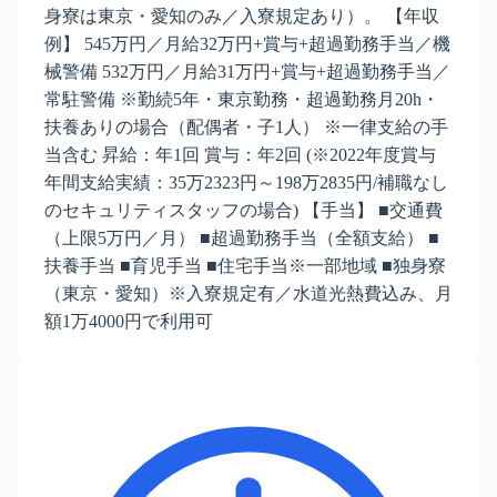
身寮は東京・愛知のみ／入寮規定あり）。 【年収
例】 545万円／月給32万円+賞与+超過勤務手当／機
械警備 532万円／月給31万円+賞与+超過勤務手当／
常駐警備 ※勤続5年・東京勤務・超過勤務月20h・
扶養ありの場合（配偶者・子1人） ※一律支給の手
当含む 昇給：年1回 賞与：年2回 (※2022年度賞与
年間支給実績：35万2323円～198万2835円/補職なし
のセキュリティスタッフの場合) 【手当】 ■交通費
（上限5万円／月） ■超過勤務手当（全額支給） ■
扶養手当 ■育児手当 ■住宅手当※一部地域 ■独身寮
（東京・愛知）※入寮規定有／水道光熱費込み、月
額1万4000円で利用可