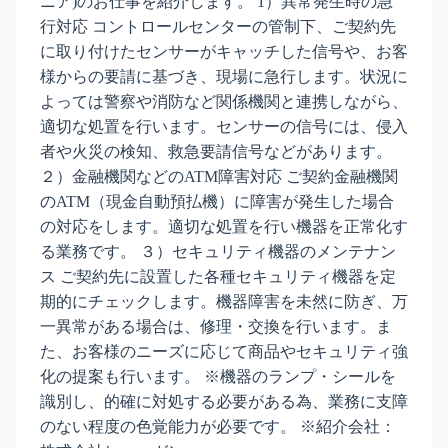
ニア)のお仕事を紹介します。 1）異常発生時の急
行対応 コントロールセンターの管制下、ご契約先
に取り付けたセンサーがキャッチした信号や、お客
様からの要請に基づき、現場に急行します。状況に
よっては警察や消防など関係機関と連携しながら、
適切な処置を行います。センサーの信号には、侵入
者や火災の検知、救急要請信号などがあります。
２）金融機関などのATM障害対応 ご契約金融機関
のATM（現金自動預払機）に障害が発生した場合
の対応をします。適切な処置を行い機器を正常化す
る業務です。 ３）セキュリティ機器のメンテナン
ス ご契約先に設置した各種セキュリティ機器を定
期的にチェックします。機器障害を未然に防ぎ、万
一異常がある場合は、修理・交換を行います。ま
た、お客様のニーズに応じて商品やセキュリティ強
化の提案も行います。 ※機器のランプ・シールを
識別し、的確に対処する必要がある為、業務に支障
のない程度の色覚能力が必要です。 ※紹介会社：