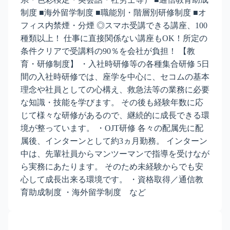
制度 ■海外留学制度 ■職能別・階層別研修制度 ■オ
フィス内禁煙・分煙 ◎スマホ受講できる講座、100
種類以上！ 仕事に直接関係ない講座もOK！所定の
条件クリアで受講料の90％を会社が負担！ 【教
育・研修制度】 ・入社時研修等の各種集合研修 5日
間の入社時研修では、座学を中心に、セコムの基本
理念や社員としての心構え、救急法等の業務に必要
な知識・技能を学びます。 その後も経験年数に応
じて様々な研修があるので、継続的に成長できる環
境が整っています。 ・OJT研修 各々の配属先に配
属後、インターンとして約3ヵ月勤務。 インターン
中は、先輩社員からマンツーマンで指導を受けなが
ら実務にあたります。 そのため未経験からでも安
心して成長出来る環境です。 ・資格取得／通信教
育助成制度 ・海外留学制度 など