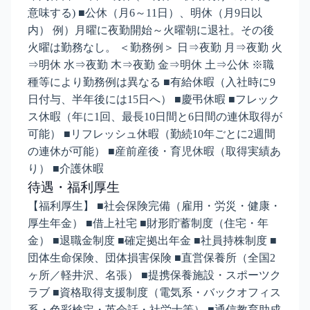
意味する) ■公休（月6～11日）、明休（月9日以
内） 例）月曜に夜勤開始～火曜朝に退社。その後
火曜は勤務なし。 ＜勤務例＞ 日⇒夜勤 月⇒夜勤 火
⇒明休 水⇒夜勤 木⇒夜勤 金⇒明休 土⇒公休 ※職
種等により勤務例は異なる ■有給休暇（入社時に9
日付与、半年後には15日へ） ■慶弔休暇 ■フレック
ス休暇（年に1回、最長10日間と6日間の連休取得が
可能） ■リフレッシュ休暇（勤続10年ごとに2週間
の連休が可能） ■産前産後・育児休暇（取得実績あ
り） ■介護休暇
待遇・福利厚生
【福利厚生】 ■社会保険完備（雇用・労災・健康・
厚生年金） ■借上社宅 ■財形貯蓄制度（住宅・年
金） ■退職金制度 ■確定拠出年金 ■社員持株制度 ■
団体生命保険、団体損害保険 ■直営保養所（全国2
ヶ所／軽井沢、名張） ■提携保養施設・スポーツク
ラブ ■資格取得支援制度（電気系・バックオフィス
系・色彩検定・英会話・社労士等） ■通信教育助成