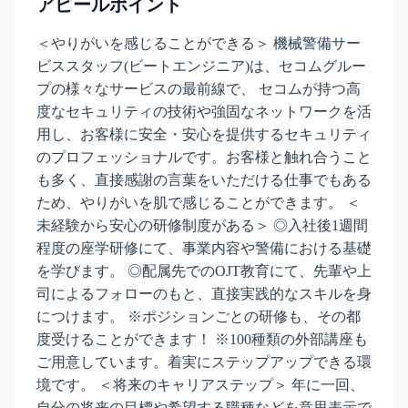
アピールポイント
＜やりがいを感じることができる＞ 機械警備サー
ビススタッフ(ビートエンジニア)は、セコムグルー
プの様々なサービスの最前線で、 セコムが持つ高
度なセキュリティの技術や強固なネットワークを活
用し、お客様に安全・安心を提供するセキュリティ
のプロフェッショナルです。お客様と触れ合うこと
も多く、直接感謝の言葉をいただける仕事でもある
ため、やりがいを肌で感じることができます。 ＜
未経験から安心の研修制度がある＞ ◎入社後1週間
程度の座学研修にて、事業内容や警備における基礎
を学びます。 ◎配属先でのOJT教育にて、先輩や上
司によるフォローのもと、直接実践的なスキルを身
につけます。 ※ポジションごとの研修も、その都
度受けることができます！ ※100種類の外部講座も
ご用意しています。着実にステップアップできる環
境です。 ＜将来のキャリアステップ＞ 年に一回、
自分の将来の目標や希望する職種などを意思表示で