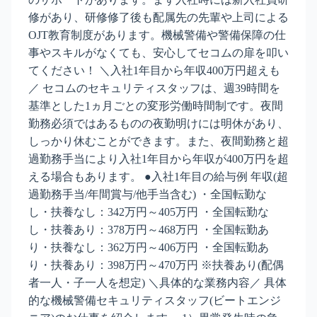
修があり、研修修了後も配属先の先輩や上司による
OJT教育制度があります。機械警備や警備保障の仕
事やスキルがなくても、安心してセコムの扉を叩い
てください！ ＼入社1年目から年収400万円超えも
／ セコムのセキュリティスタッフは、週39時間を
基準とした1ヵ月ごとの変形労働時間制です。夜間
勤務必須ではあるものの夜勤明けには明休があり、
しっかり休むことができます。また、夜間勤務と超
過勤務手当により入社1年目から年収が400万円を超
える場合もあります。 ●入社1年目の給与例 年収(超
過勤務手当/年間賞与/他手当含む) ・全国転勤な
し・扶養なし：342万円～405万円 ・全国転勤な
し・扶養あり：378万円～468万円 ・全国転勤あ
り・扶養なし：362万円～406万円 ・全国転勤あ
り・扶養あり：398万円～470万円 ※扶養あり(配偶
者一人・子一人を想定) ＼具体的な業務内容／ 具体
的な機械警備セキュリティスタッフ(ビートエンジ