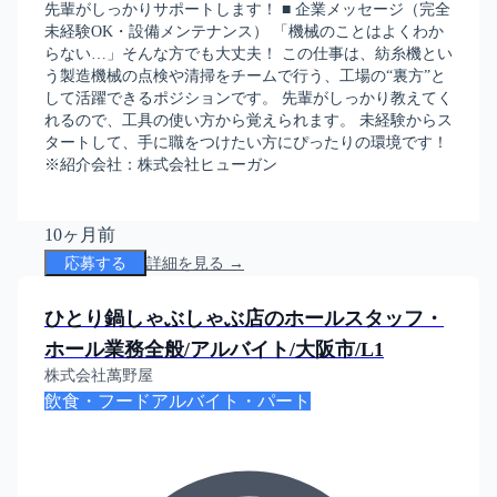
先輩がしっかりサポートします！ ■ 企業メッセージ（完全
未経験OK・設備メンテナンス） 「機械のことはよくわか
らない…」そんな方でも大丈夫！ この仕事は、紡糸機とい
う製造機械の点検や清掃をチームで行う、工場の“裏方”と
して活躍できるポジションです。 先輩がしっかり教えてく
れるので、工具の使い方から覚えられます。 未経験からス
タートして、手に職をつけたい方にぴったりの環境です！
※紹介会社：株式会社ヒューガン
10ヶ月前
応募する
詳細を見る →
ひとり鍋しゃぶしゃぶ店のホールスタッフ・
ホール業務全般/アルバイト/大阪市/L1
株式会社萬野屋
飲食・フード
アルバイト・パート