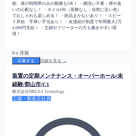
能、昼の時間帯のみの勤務もOK！ ・網洗い不要・煙や臭
いの心配なし！ ・ネイルOK（装飾なし・自然に近い色）
でおしゃれも楽しめる！ ・絶品まかないあり！ ・スピー
ド昇給・手厚い手当あり！ ・友達紹介制度で年間最大2万
4,000円支給！ ・主婦やフリーターの方も働きやすい環
境！
9ヶ月前
応募する
詳細を見る →
装置の定期メンテナンス・オーバーホール/未
経験/郡山市/C1
株式会社BREXA Technology
工場・製造
正社員