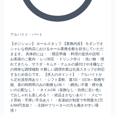
アルバイト・パート
【ポジション】 ホールスタッフ 【業務内容】 モダンでオ
シャレな焼肉店におけるホール業務全般を担当していただ
きます。 具体的には： ・開店準備 ・料理の提供や説明 ・
お客様のご案内 ・レジ対応 ・ドリンク作り ・洗い物 ・慣
れてきたら、サラダ・キムチ・ナムルの盛付けや冷麺など
の簡単な調理補助 ※難しい調理作業は社員スタッフが対応
するため安心です。 【求人のポイント】 ・アルバイトか
ら正社員登用あり！ ・シフト柔軟、週3日・1日3h～勤務可
能、昼の時間帯のみの勤務もOK！ ・網洗い不要・煙や臭
いの心配なし！ ・ネイルOK（装飾なし・自然に近い色）
でおしゃれも楽しめる！ ・絶品まかないあり！ ・スピー
ド昇給・手厚い手当あり！ ・友達紹介制度で年間最大2万
4,000円支給！ ・主婦やフリーターの方も働きやすい環
境！