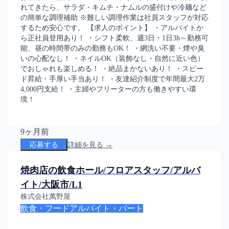
れてきたら、サラダ・キムチ・ナムルの盛付けや冷麺など
の簡単な調理補助 ※難しい調理作業は社員スタッフが対応
するため安心です。 【求人のポイント】 ・アルバイトか
ら正社員登用あり！ ・シフト柔軟、週3日・1日3h～勤務可
能、昼の時間帯のみの勤務もOK！ ・網洗い不要・煙や臭
いの心配なし！ ・ネイルOK（装飾なし・自然に近い色）
でおしゃれも楽しめる！ ・絶品まかないあり！ ・スピー
ド昇給・手厚い手当あり！ ・友達紹介制度で年間最大2万
4,000円支給！ ・主婦やフリーターの方も働きやすい環
境！
9ヶ月前
応募する
詳細を見る →
焼肉店の飲食ホール/フロアスタッフ/アルバ
イト/大阪市/L1
株式会社萬野屋
飲食・フード
アルバイト・パート