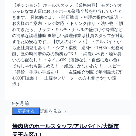
【ポジション】 ホールスタッフ 【業務内容】 モダンでオ
シャレな焼肉店におけるホール業務全般を担当していただ
きます。 具体的には： ・開店準備 ・料理の提供や説明 ・
お客様のご案内 ・レジ対応 ・ドリンク作り ・洗い物 ・慣
れてきたら、サラダ・キムチ・ナムルの盛付けや冷麺など
の簡単な調理補助 ※難しい調理作業は社員スタッフが対応
するため安心です。 【求人のポイント】 ・アルバイトか
ら正社員登用あり！ ・シフト柔軟、週3日・1日3h～勤務可
能、昼の時間帯のみの勤務もOK！ ・網洗い不要・煙や臭
いの心配なし！ ・ネイルOK（装飾なし・自然に近い色）
でおしゃれも楽しめる！ ・絶品まかないあり！ ・スピー
ド昇給・手厚い手当あり！ ・友達紹介制度で年間最大2万
4,000円支給！ ・主婦やフリーターの方も働きやすい環
境！
9ヶ月前
応募する
詳細を見る →
焼肉店のホールスタッフ/アルバイト/大阪市
天王寺区/L1