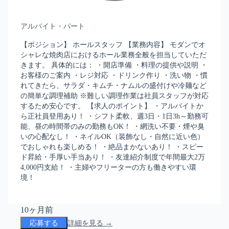
アルバイト・パート
【ポジション】 ホールスタッフ 【業務内容】 モダンでオ
シャレな焼肉店におけるホール業務全般を担当していただ
きます。 具体的には： ・開店準備 ・料理の提供や説明 ・
お客様のご案内 ・レジ対応 ・ドリンク作り ・洗い物 ・慣
れてきたら、サラダ・キムチ・ナムルの盛付けや冷麺など
の簡単な調理補助 ※難しい調理作業は社員スタッフが対応
するため安心です。 【求人のポイント】 ・アルバイトか
ら正社員登用あり！ ・シフト柔軟、週3日・1日3h～勤務可
能、昼の時間帯のみの勤務もOK！ ・網洗い不要・煙や臭
いの心配なし！ ・ネイルOK（装飾なし・自然に近い色）
でおしゃれも楽しめる！ ・絶品まかないあり！ ・スピー
ド昇給・手厚い手当あり！ ・友達紹介制度で年間最大2万
4,000円支給！ ・主婦やフリーターの方も働きやすい環
境！
10ヶ月前
応募する
詳細を見る →