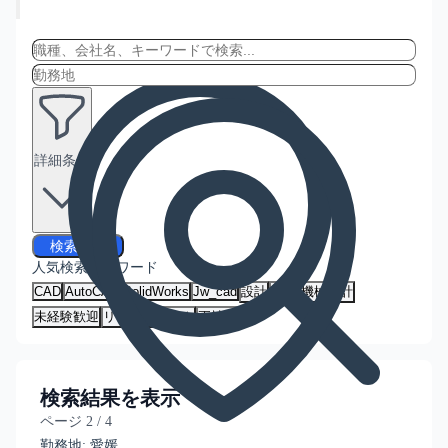
詳細条件
検索する
人気検索キーワード
CAD
AutoCAD
SolidWorks
Jw_cad
設計
建築
機械設計
未経験歓迎
リモートワーク
正社員
検索結果を表示
ページ
2
/
4
勤務地:
愛媛