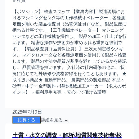
正社員
【ポジション】 検査スタッフ 【業務内容】 製造現場にお
けるマシニングセンタ等の工作機械オペレーター，各種測
定機を用いた製品検査員（品質保証員）など、 製品生産に
携わる仕事です。 【工作機械オペレーター】 マシニング
センタなどの工作機械を操作し、 製品の加工・仕上げを行
います。 精密な操作や技術力が求められる重要な役割で
す。 【製品検査員（品質保証員）】 三次元測定機やノギ
ス、 マイクロメータなど各種測定機を使用して製品を検査
します。 製品の寸法や品質が基準を満たしているかを確認
し、 品質管理を担います。 入社時の社内研修の他に、 状
況に応じて社外研修や資格習得を行うこともあります。 ★
取り扱い商品★ 自動車部品、 農業部品の製造部品 木型・
砂型・中子・金型製作 / 鋳物機械加工メーカー 【求人のポ
イント】 ・福利厚生充実 ・安心して働ける環境
2025年7月9日
応募する
詳細を見る →
土質・水文の調査・解析/地質関連技術者/松