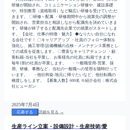
研修が開始され、コミュニケーション研修や、建設基礎
や、特別教育（資格取得）など幅広い研修を受けていただ
きます。 〇研修～配属 ・研修期間中から就業先の調整が
開始され、営業担当と相談しながら配属先を決めていきま
す。研修が終了すると配属先企業での就業がスタートしま
す。 【会社、仕事の特徴・魅力】 ◆なりたい自分になれ
る会社です！ 〇キャリアアップ ・社員のフォロー体制を
強化し、施工管理/設備機械の点検・メンテナンス業務とし
ての成長を促進します。 〇豊富なキャリアチェンジ ・顧
客転籍-当社を卒業し、お客様先の社員に転籍できます。
毎年1割の社員が卒業します。 ・一般職登用-営業、採
用、研修、事務など、当社の一般職への登用を随時行って
います。 ・他社斡旋-地元に帰りたいなど、他社転職の
橋渡しをします。 【募集人数】600名 ※紹介会社：株式会
社ヒューガン
2025年7月4日
応募する
詳細を見る →
生産ライン立案・設備設計・生産技術/愛