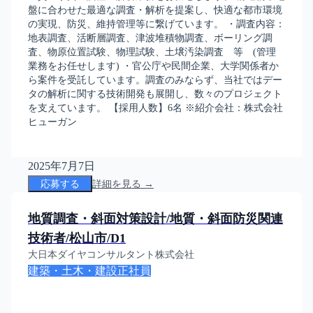
盤に合わせた最適な調査・解析を提案し、快適な都市環境
の実現、防災、維持管理等に繋げています。 ・調査内容：
地表調査、活断層調査、津波堆積物調査、ボーリング調
査、物原位置試験、物理試験、土壌汚染調査 等 (管理
業務をお任せします) ・官公庁や民間企業、大学関係者か
ら案件を受託しています。調査のみならず、当社ではデー
タの解析に関する技術開発も展開し、数々のプロジェクト
を支えています。 【採用人数】6名 ※紹介会社：株式会社
ヒューガン
2025年7月7日
応募する
詳細を見る →
地質調査・斜面対策設計/地質・斜面防災関連
技術者/松山市/D1
大日本ダイヤコンサルタント株式会社
建築・土木・建設
正社員