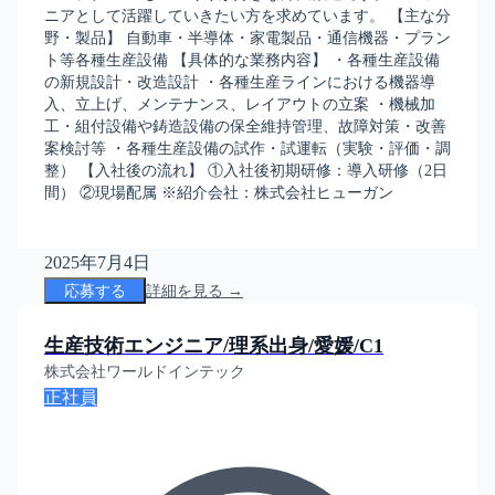
ニアとして活躍していきたい方を求めています。 【主な分
野・製品】 自動車・半導体・家電製品・通信機器・プラン
ト等各種生産設備 【具体的な業務内容】 ・各種生産設備
の新規設計・改造設計 ・各種生産ラインにおける機器導
入、立上げ、メンテナンス、レイアウトの立案 ・機械加
工・組付設備や鋳造設備の保全維持管理、故障対策・改善
案検討等 ・各種生産設備の試作・試運転（実験・評価・調
整） 【入社後の流れ】 ①入社後初期研修：導入研修（2日
間） ②現場配属 ※紹介会社：株式会社ヒューガン
2025年7月4日
応募する
詳細を見る →
生産技術エンジニア/理系出身/愛媛/C1
株式会社ワールドインテック
正社員