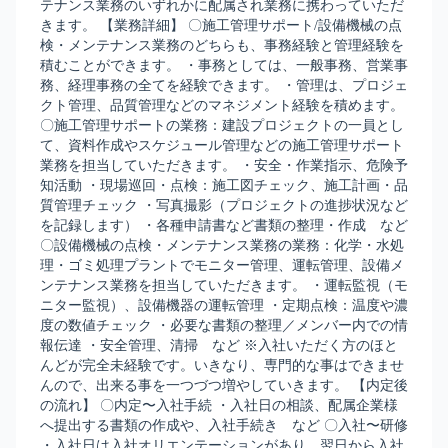
テナンス業務のいずれかに配属され業務に携わっていただ
きます。 【業務詳細】 〇施工管理サポート/設備機械の点
検・メンテナンス業務のどちらも、事務経験と管理経験を
積むことができます。 ・事務としては、一般事務、営業事
務、経理事務の全てを経験できます。 ・管理は、プロジェ
クト管理、品質管理などのマネジメント経験を積めます。
〇施工管理サポートの業務：建設プロジェクトの一員とし
て、資料作成やスケジュール管理などの施工管理サポート
業務を担当していただきます。 ・安全・作業指示、危険予
知活動 ・現場巡回・点検：施工図チェック、施工計画・品
質管理チェック ・写真撮影（プロジェクトの進捗状況など
を記録します） ・各種申請書など書類の整理・作成 など
〇設備機械の点検・メンテナンス業務の業務：化学・水処
理・ゴミ処理プラントでモニター管理、運転管理、設備メ
ンテナンス業務を担当していただきます。 ・運転監視（モ
ニター監視）、設備機器の運転管理 ・定期点検：温度や濃
度の数値チェック ・必要な書類の整理／メンバー内での情
報伝達 ・安全管理、清掃 など ※入社いただく方のほと
んどが完全未経験です。いきなり、専門的な事はできませ
んので、出来る事を一つづつ増やしていきます。 【内定後
の流れ】 〇内定〜入社手続 ・入社日の相談、配属企業様
へ提出する書類の作成や、入社手続き など 〇入社〜研修
・入社日は入社オリエンテーションがあり、翌日から入社