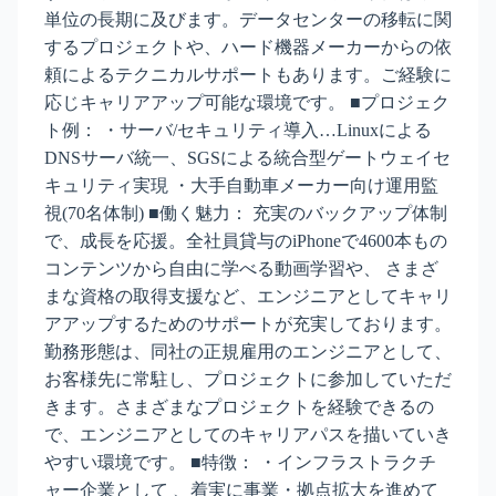
単位の長期に及びます。データセンターの移転に関
するプロジェクトや、ハード機器メーカーからの依
頼によるテクニカルサポートもあります。ご経験に
応じキャリアアップ可能な環境です。 ■プロジェク
ト例： ・サーバ/セキュリティ導入…Linuxによる
DNSサーバ統一、SGSによる統合型ゲートウェイセ
キュリティ実現 ・大手自動車メーカー向け運用監
視(70名体制) ■働く魅力： 充実のバックアップ体制
で、成長を応援。全社員貸与のiPhoneで4600本もの
コンテンツから自由に学べる動画学習や、 さまざ
まな資格の取得支援など、エンジニアとしてキャリ
アアップするためのサポートが充実しております。
勤務形態は、同社の正規雇用のエンジニアとして、
お客様先に常駐し、プロジェクトに参加していただ
きます。さまざまなプロジェクトを経験できるの
で、エンジニアとしてのキャリアパスを描いていき
やすい環境です。 ■特徴： ・インフラストラクチ
ャー企業として 、着実に事業・拠点拡大を進めて