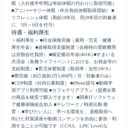
暇（入社後半年間は有給休暇の代わりに取得可能）
■アニバーサリー休暇（年次有給休暇取得奨励） ■
リフレッシュ休暇（勤続10年目、同20年目の対象者
に、5日～6日を付与）
待遇・福利厚生
＜福利厚生＞ ■社会保険完備（雇用・労災・健康・
厚生年金） ■資格取得支援制度（合格時の受験費用
は全額会社負担） ■確定拠出年金(401K) ■すまいる
共済会（各種ライフイベントにおける、お祝金等の
支給制度） ■育児休業制度（取得率：女性100％）
■寮完備（自己負担3万5,000円／月・対象者のみ）
■CDP制度（社内公募制度） ■iPhone貸与 ■動画学
習アプリ利用可能 ■カフェテリアプラン（提携企業
の商品を格安で購入できます） ■関東ITソフトウェ
ア健康保険組合加入 ■テレワーク／時差出勤 教
育： ■学びたい人に、学べる環境を。 資格取得へ
向けた対策講座や動画コンテンツを自由に参加・利
用することが可能です（CCNA、LPIC Level1な