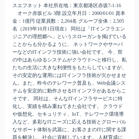
スエフネット 本社所在地：東京都港区赤坂7-1-16
オーク赤坂ビル 3階 設立年月日：2000/01/01 資本
金：1億円 従業員数：2,204名 グループ全体：2,505
名（2019年10月1日現在） 同社は「ITインフラエン
ジニアの理想郷へ」というスローガンを掲げている
ことからも分かるように、 ネットワークやサーバ
ーなどのITインフラ技術に強い会社です。 今、世
の中はあらゆるシステムがクラウドへと移行し、私
たちの生活に大きな利便性をもたらしていますが、
その安定的な運用にはITインフラ技術が欠かせませ
ん。また、昨今のテレワーク普及も、Web会議シス
テムを安定的に動作させるITインフラがあるからこ
そです。 同社は、そんなITインフラサービスに特
化し、実績を積み重ねてきた会社です。 クラウド
や仮想化、セキュリティ、IoT、テレワーク環境導
入など、多彩なITニーズに応える技術とグローバル
なサポート体制を武器に、お客さまのITに関する課
題を解決し、社会に貢献しています。 人材育成に