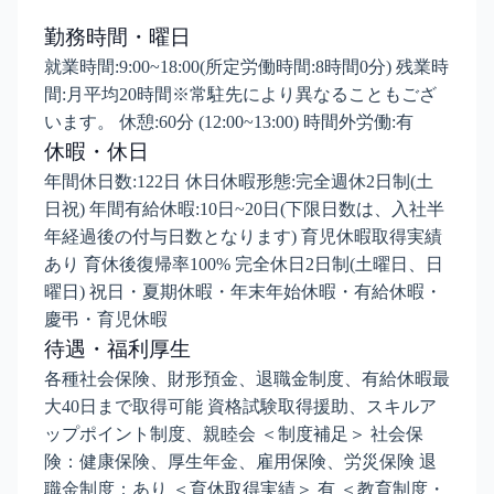
勤務時間・曜日
就業時間:9:00~18:00(所定労働時間:8時間0分) 残業時
間:月平均20時間※常駐先により異なることもござ
います。 休憩:60分 (12:00~13:00) 時間外労働:有
休暇・休日
年間休日数:122日 休日休暇形態:完全週休2日制(土
日祝) 年間有給休暇:10日~20日(下限日数は、入社半
年経過後の付与日数となります) 育児休暇取得実績
あり 育休後復帰率100% 完全休日2日制(土曜日、日
曜日) 祝日・夏期休暇・年末年始休暇・有給休暇・
慶弔・育児休暇
待遇・福利厚生
各種社会保険、財形預金、退職金制度、有給休暇最
大40日まで取得可能 資格試験取得援助、スキルア
ップポイント制度、親睦会 ＜制度補足＞ 社会保
険：健康保険、厚生年金、雇用保険、労災保険 退
職金制度：あり ＜育休取得実績＞ 有 ＜教育制度・