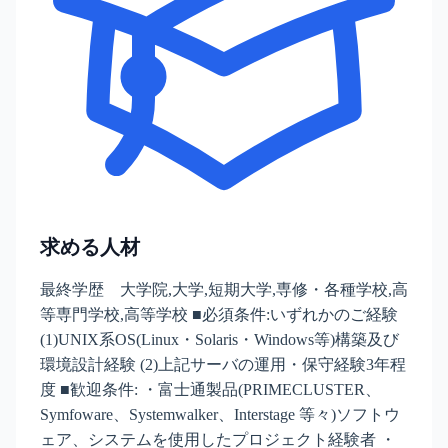
求める人材
最終学歴 大学院,大学,短期大学,専修・各種学校,高
等専門学校,高等学校 ■必須条件:いずれかのご経験
(1)UNIX系OS(Linux・Solaris・Windows等)構築及び
環境設計経験 (2)上記サーバの運用・保守経験3年程
度 ■歓迎条件: ・富士通製品(PRIMECLUSTER、
Symfoware、Systemwalker、Interstage 等々)ソフトウ
ェア、システムを使用したプロジェクト経験者 ・