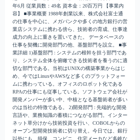
年6月 従業員数：49名 資本金：20百万円 【事業内
容】 ■事業概要 1988年創業以来、株式会社富士通
の仕事を中心に、メガバンクや多くの地方銀行の営
業店システムに携わる傍ら、技術者の育成、仕事達
成力の向上に重きを置いてきた。 データベースの
仕事を契機に開発部門の他、基盤部門を設立。 ■事
業詳細 1)基盤部門 : システムの根幹を担う部門であ
り、システム全体を俯瞰できる技術者を養うのに適
切な部門である。当初はUNIXの構築事業からはじ
め、今ではLinuxやAWSなど多くのプラットフォー
ムに携わっている。オフィスのロボット化である
RPAの仕事にも従事している。ソフトウェア会社が
開発メンバーが多い中、中核となる基盤術者が多い
のは当社の特徴である。 2)開発部門 : 先端的な開発
言語や、業務知識の蓄積につながる部門。インター
ネット草分けから技術投資を行い、COBOLからの
オープン型開発技術者に切り替え。今日では、銀行
以外にも、損保、コンビニ、住宅メーカなど多岐な