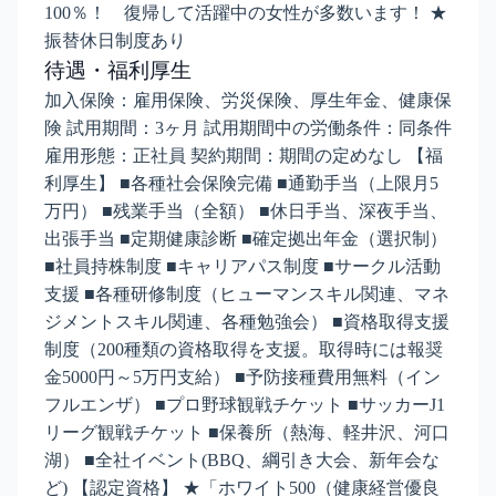
100％！ 復帰して活躍中の女性が多数います！ ★
振替休日制度あり
待遇・福利厚生
加入保険：雇用保険、労災保険、厚生年金、健康保
険 試用期間：3ヶ月 試用期間中の労働条件：同条件
雇用形態：正社員 契約期間：期間の定めなし 【福
利厚生】 ■各種社会保険完備 ■通勤手当（上限月5
万円） ■残業手当（全額） ■休日手当、深夜手当、
出張手当 ■定期健康診断 ■確定拠出年金（選択制）
■社員持株制度 ■キャリアパス制度 ■サークル活動
支援 ■各種研修制度（ヒューマンスキル関連、マネ
ジメントスキル関連、各種勉強会） ■資格取得支援
制度（200種類の資格取得を支援。取得時には報奨
金5000円～5万円支給） ■予防接種費用無料（イン
フルエンザ） ■プロ野球観戦チケット ■サッカーJ1
リーグ観戦チケット ■保養所（熱海、軽井沢、河口
湖） ■全社イベント(BBQ、綱引き大会、新年会な
ど) 【認定資格】 ★「ホワイト500（健康経営優良