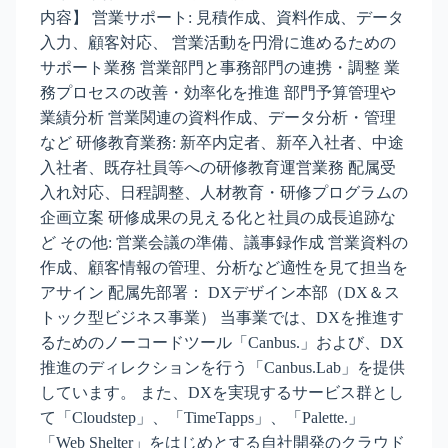
内容】 営業サポート: 見積作成、資料作成、データ
入力、顧客対応、 営業活動を円滑に進めるための
サポート業務 営業部門と事務部門の連携・調整 業
務プロセスの改善・効率化を推進 部門予算管理や
業績分析 営業関連の資料作成、データ分析・管理
など 研修教育業務: 新卒内定者、新卒入社者、中途
入社者、既存社員等への研修教育運営業務 配属受
入れ対応、日程調整、人材教育・研修プログラムの
企画立案 研修成果の見える化と社員の成長追跡な
ど その他: 営業会議の準備、議事録作成 営業資料の
作成、顧客情報の管理、分析など適性を見て担当を
アサイン 配属先部署： DXデザイン本部（DX＆ス
トック型ビジネス事業） 当事業では、DXを推進す
るためのノーコードツール「Canbus.」および、DX
推進のディレクションを行う「Canbus.Lab」を提供
しています。 また、DXを実現するサービス群とし
て「Cloudstep」、「TimeTapps」、「Palette.」
「Web Shelter」をはじめとする自社開発のクラウド