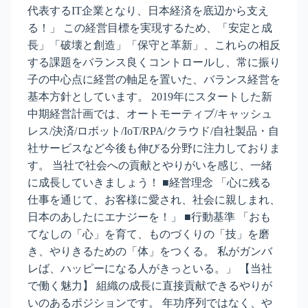
代表するIT企業となり、日本経済を底辺から支え
る！」 この経営目標を実現するため、「安定と成
長」「破壊と創造」「保守と革新」、これらの相反
する課題をバランス良くコントロールし、常に振り
子の中心点に経営の軸足を置いた、バランス経営を
基本方針としています。 2019年にスタートした新
中期経営計画では、オートモーティブ/キャッシュ
レス/決済/ロボット/IoT/RPA/クラウド/自社製品・自
社サービスなど今後も伸びる分野に注力しておりま
す。 当社で社会への貢献とやりがいを感じ、一緒
に成長していきましょう！ ■経営理念 「心に残る
仕事を通じて、お客様に愛され、社会に親しまれ、
日本のあしたにエナジーを！」 ■行動基準 「おも
てなしの「心」を育て、ものづくりの「技」を磨
き、やりきるための「体」をつくる。 私がガンバ
レば、ハッピーになる人がきっといる。」 【当社
で働く魅力】 組織の成長に直接貢献できるやりが
いのあるポジションです。 年功序列ではなく、や