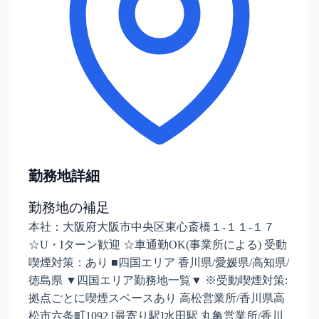
勤務地詳細
勤務地の補足
本社：大阪府大阪市中央区東心斎橋１-１１-１７
☆U・Iターン歓迎 ☆車通勤OK(事業所による) 受動
喫煙対策：あり ■四国エリア 香川県/愛媛県/高知県/
徳島県 ▼四国エリア勤務地一覧▼ ※受動喫煙対策:
拠点ごとに喫煙スペースあり 高松営業所/香川県高
松市六条町1092 [最寄り駅]水田駅 丸亀営業所/香川