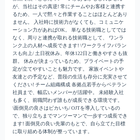
が、当社はその真逆! 常にチームやお客様と連携す
るため、一人で黙々と作業することはほとんどあり
ません。 入社時に技術力がなくても、コミュニケ
ーション力があればOK。 単なる技術職としてでは
なく、周りと連携が取れる技術職として、 ワンラ
ンク上の人材へ成長できます! \ワークライフバラン
スも向上/ 土日祝休み、年休122日と働きやすさも抜
群。 休みが決まっているため、プライベートの予
定が立てやすいことも魅力です。 家族イベントや
友達との予定など、普段の生活も存分に充実させて
ください! チーム組織構成 各拠点若手からベテラン
社員まで、幅広いメンバーが活躍中。 未経験入社
も多く、前職問わず誰もが成長できる環境です。
\面倒見の良さはピカいち/ OJTを導入しているの
で、独り立ちまでマンツーマンで一歩すつ成長でき
ます! 面倒見の良い先輩のもとで、自ら立てた目標
に取り組める体制が整っています。