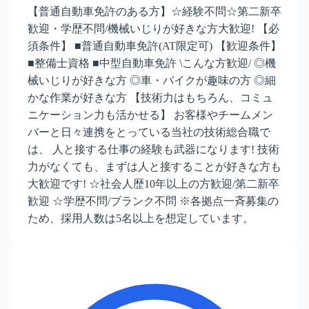
【普通自動車免許のある方】☆経験不問☆第二新卒
歓迎・学歴不問/機械いじりが好きな方大歓迎! 【必
須条件】 ■普通自動車免許(AT限定可) 【歓迎条件】
■整備士資格 ■中型自動車免許 \こんな方歓迎/ ◎機
械いじりが好きな方 ◎車・バイクが趣味の方 ◎細
かな作業が好きな方 【技術力はもちろん、コミュ
ニケーション力も活かせる】 お客様やチームメン
バーと日々連携をとっている当社の技術総合職で
は、 人と接する仕事の経験も武器になります! 技術
力がなくても、まずは人と接することが好きな方も
大歓迎です! ☆社会人歴10年以上の方歓迎/第二新卒
歓迎 ☆学歴不問/ブランク不問 ※各拠点一斉募集の
ため、採用人数は5名以上を想定しています。