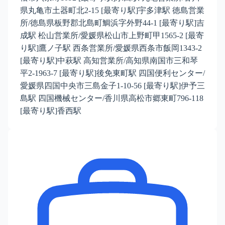
県丸亀市土器町北2-15 [最寄り駅]宇多津駅 徳島営業
所/徳島県板野郡北島町鯛浜字外野44-1 [最寄り駅]吉
成駅 松山営業所/愛媛県松山市上野町甲1565-2 [最寄
り駅]鷹ノ子駅 西条営業所/愛媛県西条市飯岡1343-2
[最寄り駅]中萩駅 高知営業所/高知県南国市三和琴
平2-1963-7 [最寄り駅]後免東町駅 四国便利センター/
愛媛県四国中央市三島金子1-10-56 [最寄り駅]伊予三
島駅 四国機械センター/香川県高松市郷東町796-118
[最寄り駅]香西駅