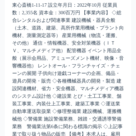
東心斎橋1-11-17 設立年月日：2022年10月 従業員
数：2,355名 資本金：300百万円 【事業内容】 ◇総
合レンタルおよび関連事業 建設機械・器具全般
（土木、道路、建築、高所作業用機械・プラント向
機材、測量測定器等） 産業用機械（物流・運搬、
その他） 通信・情報機器、安全対策機器（ＩＴ
Ｖ、マルチメディア他） 配管機器 イベント用品全
般（展示会用品、アミューズメント機材、映像・音
響機器他） レントオール・フランチャイズ・チェ
ーンの展開 子供向け遊戯コーナーの企画、備品・
遊具の開発・販売 ◇各種機械器具の開発・製造 建
設関連機材、省力・安全機器、マルチメディア機器
のシステム設計他 ◇建設業 とび・土工工事業、舗
装工事業、内装仕上工事業、建築工事業 ◇運送業
自動車運送取扱業 ◇修理整備業 建設機械、運搬機
械他 ◇警備業 施設警備業務、雑踏・交通誘導警備
業務 警備業法第6条に関わる標識の掲示 ◇上記事
業で取り扱う物品の販売 【備考】本求人は、雇用